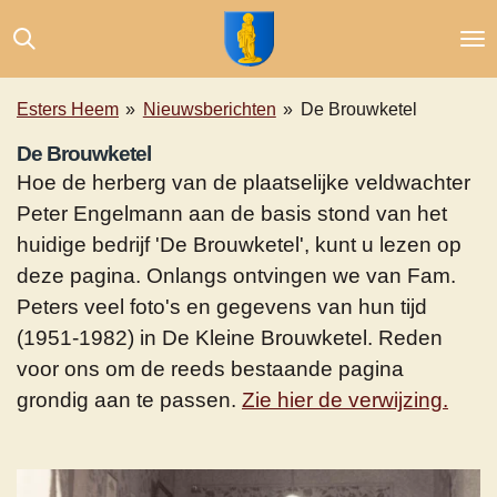
Ga
direct
naar
de
Esters Heem
»
Nieuwsberichten
»
De Brouwketel
hoofdinhoud
De Brouwketel
Hoe de herberg van de plaatselijke veldwachter
Peter Engelmann aan de basis stond van het
huidige bedrijf 'De Brouwketel', kunt u lezen op
deze pagina. Onlangs ontvingen we van Fam.
Peters veel foto's en gegevens van hun tijd
(1951-1982) in De Kleine Brouwketel. Reden
voor ons om de reeds bestaande pagina
grondig aan te passen.
Zie hier de verwijzing.