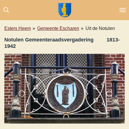
Ga
direct
naar
de
Esters Heem
»
Gemeente Escharen
»
Uit de Notulen
hoofdinhoud
Notulen Gemeenteraadsvergadering 1813-
1942