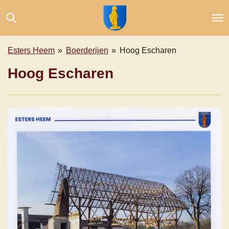
Ga
direct
naar
de
Esters Heem
»
Boerderijen
»
Hoog Escharen
hoofdinhoud
Hoog Escharen