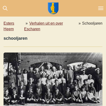
Ga
direct
naar
de
Esters
»
Verhalen uit en over
»
Schooljaren
hoofdinhoud
Heem
Escharen
schooljaren