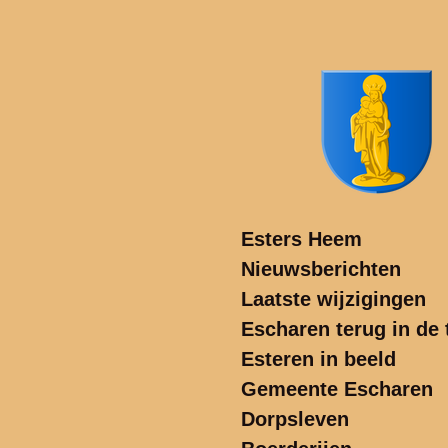
Ga
direct
naar
de
hoofdinhoud
Esters Heem
Nieuwsberichten
Laatste wijzigingen
Escharen terug in de t
Esteren in beeld
Gemeente Escharen
Dorpsleven