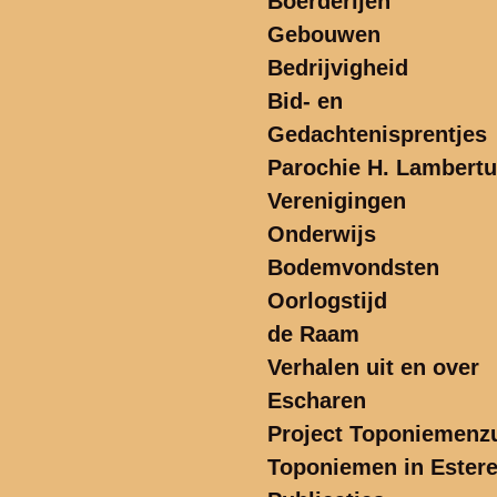
Boerderijen
Gebouwen
Bedrijvigheid
Bid- en
Gedachtenisprentjes
Parochie H. Lambert
Verenigingen
Onderwijs
Bodemvondsten
Oorlogstijd
de Raam
Verhalen uit en over
Escharen
Project Toponiemenzu
Toponiemen in Ester