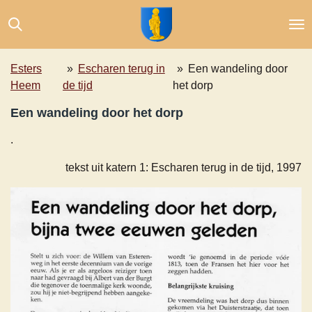
Ga
direct
naar
de
Esters
»
Escharen terug in
»
Een wandeling door
hoofdinhoud
Heem
de tijd
het dorp
Een wandeling door het dorp
.
tekst uit katern 1: Escharen terug in de tijd, 1997