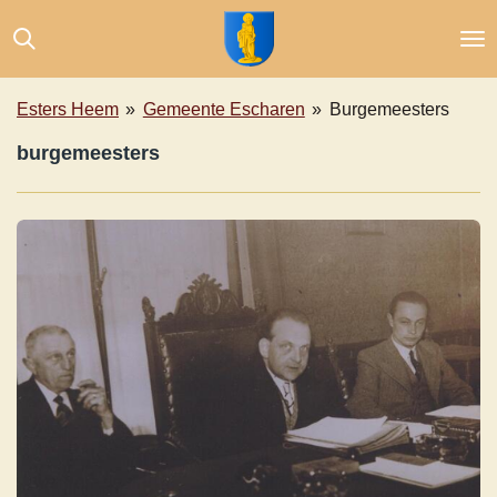
Ga
direct
naar
de
Esters Heem
»
Gemeente Escharen
»
Burgemeesters
hoofdinhoud
burgemeesters