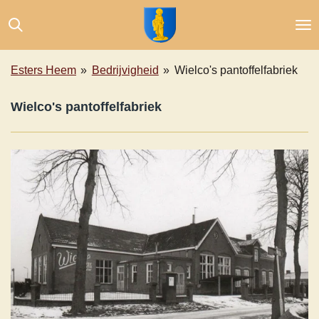
Ga
direct
naar
de
Esters Heem
»
Bedrijvigheid
»
Wielco's pantoffelfabriek
hoofdinhoud
Wielco's pantoffelfabriek