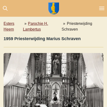
Ga
direct
naar
de
Esters
»
Parochie H.
»
Priesterwijding
hoofdinhoud
Heem
Lambertus
Schraven
1959 Priesterwijding Marius Schraven