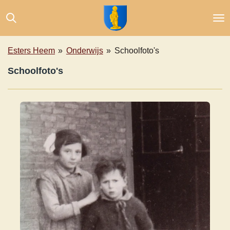
Ga
direct
naar
de
Esters Heem
»
Onderwijs
»
Schoolfoto's
hoofdinhoud
Schoolfoto's