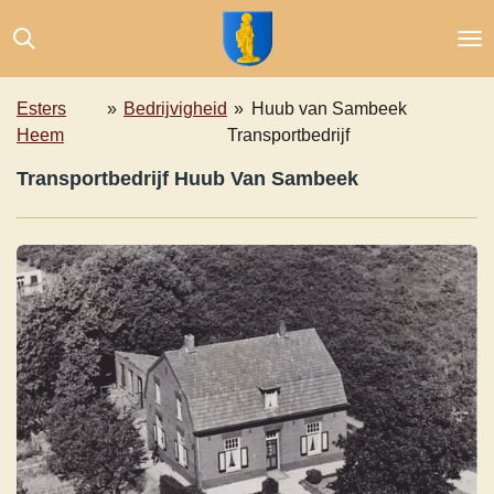
Ga
direct
naar
de
Esters
»
Bedrijvigheid
»
Huub van Sambeek
hoofdinhoud
Heem
Transportbedrijf
Transportbedrijf Huub Van Sambeek