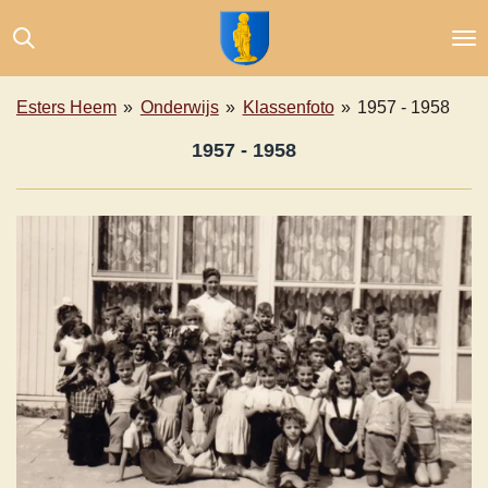
Ga
direct
naar
de
Esters Heem
»
Onderwijs
»
Klassenfoto
»
1957 - 1958
hoofdinhoud
1957 - 1958