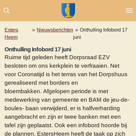
Ga
direct
naar
de
Esters
»
Nieuwsberichten
»
Onthulling Infobord 17
hoofdinhoud
Heem
juni
Onthulling Infobord 17 juni
Ruime tijd geleden heeft Dorpsraad EZV
besloten om ons kerkplein te verfraaien. Net
voor Coronatijd is het terras van het Dorpshuus
gerealiseerd met borders en
bloembakken. Afgelopen periode is met
medewerking van gemeente en BAM de jeu-de-
boules- baan verwijderd, er is halfverharding
aangebracht en zijn er twee banken met een
tafel zijn geplaatst. Ook een infobord hoorde bij
de plannen. EstersHeem heeft de taak op zich