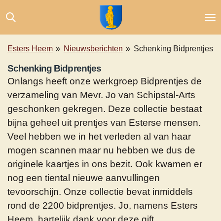
Ga
direct
naar
de
Esters Heem
»
Nieuwsberichten
»
Schenking Bidprentjes
hoofdinhoud
Schenking Bidprentjes
Onlangs heeft onze werkgroep Bidprentjes de
verzameling van Mevr. Jo van Schipstal-Arts
geschonken gekregen. Deze collectie bestaat
bijna geheel uit prentjes van Esterse mensen.
Veel hebben we in het verleden al van haar
mogen scannen maar nu hebben we dus de
originele kaartjes in ons bezit. Ook kwamen er
nog een tiental nieuwe aanvullingen
tevoorschijn. Onze collectie bevat inmiddels
rond de 2200 bidprentjes. Jo, namens Esters
Heem, hartelijk dank voor deze gift.