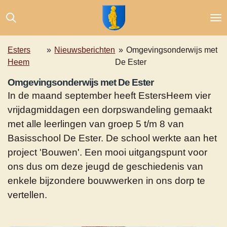
Ga
direct
naar
de
Esters
»
Nieuwsberichten
»
Omgevingsonderwijs met
hoofdinhoud
Heem
De Ester
Omgevingsonderwijs met De Ester
In de maand september heeft EstersHeem vier
vrijdagmiddagen een dorpswandeling gemaakt
met alle leerlingen van groep 5 t/m 8 van
Basisschool De Ester. De school werkte aan het
project 'Bouwen'. Een mooi uitgangspunt voor
ons dus om deze jeugd de geschiedenis van
enkele bijzondere bouwwerken in ons dorp
te
vertellen.