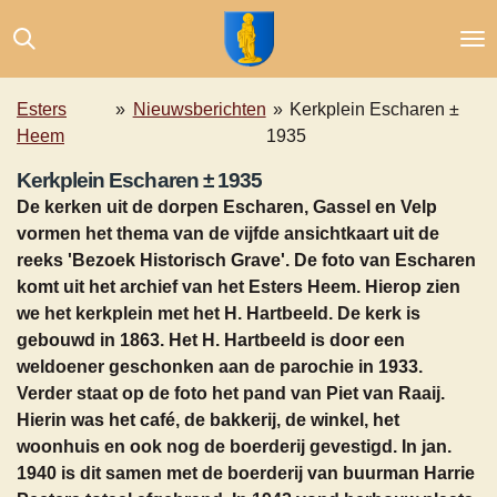
Ga
direct
naar
de
Esters
»
Nieuwsberichten
»
Kerkplein Escharen ±
hoofdinhoud
Heem
1935
Kerkplein Escharen ± 1935
De kerken uit de dorpen Escharen, Gassel en Velp
vormen het thema van de vijfde ansichtkaart uit de
reeks 'Bezoek Historisch Grave'. De foto van Escharen
komt uit het archief van het Esters Heem. Hierop zien
we het kerkplein met het H. Hartbeeld. De kerk is
gebouwd in 1863. Het H. Hartbeeld is door een
weldoener geschonken aan de parochie in 1933.
Verder staat op de foto het pand van Piet van Raaij.
Hierin was het café, de bakkerij, de winkel, het
woonhuis en ook nog de boerderij gevestigd. In jan.
1940 is dit samen met de boerderij van buurman Harrie