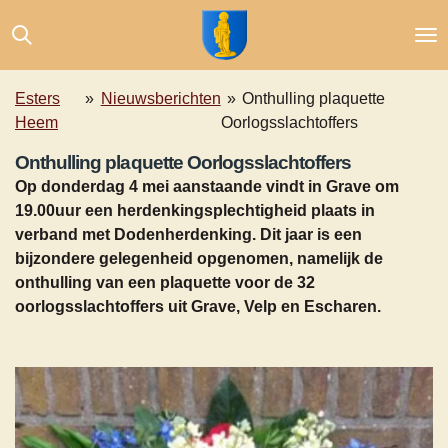
Ga
direct
naar
de
Esters
»
Nieuwsberichten
»
Onthulling plaquette
hoofdinhoud
Heem
Oorlogsslachtoffers
Onthulling plaquette Oorlogsslachtoffers
Op donderdag 4 mei aanstaande vindt in Grave om
19.00uur een herdenkingsplechtigheid plaats in
verband met Dodenherdenking. Dit jaar is een
bijzondere gelegenheid opgenomen, namelijk de
onthulling van een plaquette voor de 32
oorlogsslachtoffers uit Grave, Velp en Escharen.