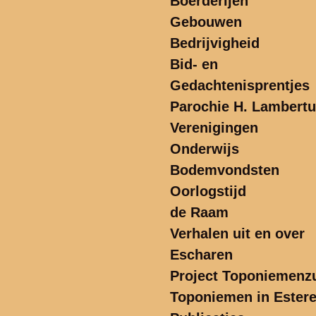
Boerderijen
Gebouwen
Bedrijvigheid
Bid- en
Gedachtenisprentjes
Parochie H. Lambert
Verenigingen
Onderwijs
Bodemvondsten
Oorlogstijd
de Raam
Verhalen uit en over
Escharen
Project Toponiemenzu
Toponiemen in Ester