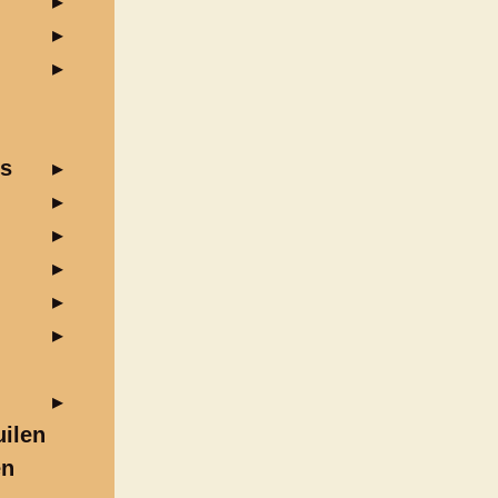
us
ilen
en