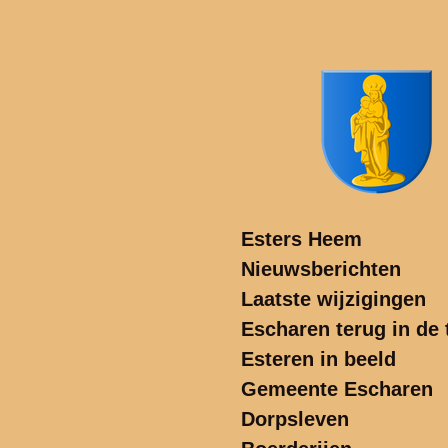
Ga
direct
naar
de
hoofdinhoud
Esters Heem
Nieuwsberichten
Laatste wijzigingen
Escharen terug in de t
Esteren in beeld
Gemeente Escharen
Dorpsleven